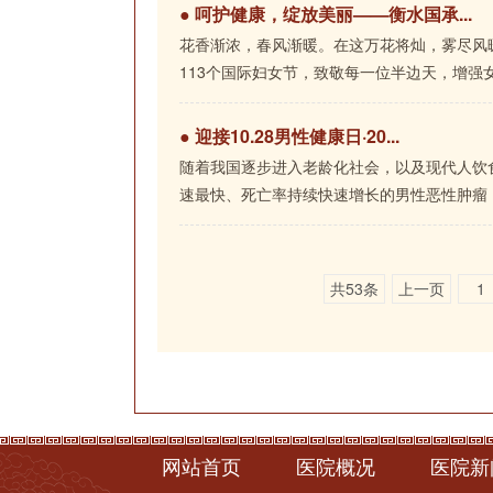
●
呵护健康，绽放美丽——衡水国承...
花香渐浓，春风渐暖。在这万花将灿，雾尽风暖
113个国际妇女节，致敬每一位半边天，增强女
●
迎接10.28男性健康日·20...
随着我国逐步进入老龄化社会，以及现代人饮
速最快、死亡率持续快速增长的男性恶性肿瘤，
共53条
上一页
1
网站首页
医院概况
医院新