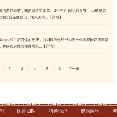
的美好季节，我们即将迎来第113个三八 国际妇女节。 为庆祝第
性自我保健意识，衡水国承...
【详情】
食结构和生活习惯的改变，前列腺癌已经成为近十年来我国发病率增
并跃居男性恶性肿瘤第...
【详情】
2
3
4
5
6
下一页
闻
医师团队
特色诊疗
健康园地